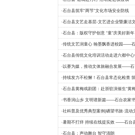
·
石台县筑牢“两节”文化市场安全防线
·
石台县文艺走基层-文艺进企业暨廉洁
·
石台县：版权守护创意 “童”庆美好新年
·
传统文艺润童心 翰墨飘香进校园——石
·
石台县传统文化培训活动走进六都中心
·
以赛为媒，推动文体旅融合发展——石
·
持续发力不松懈！石台县常态化检查 
·
石台县黄梅戏剧团：赴浙驻演催生“黄梅
·
书香润山乡 文明谱新篇——石台农家
·
社科普及优秀典型案例|硒望书旅·流
·
暑期不打烊 持续在线提实效 ——石
·
石台县：声动舞台 智守清朗