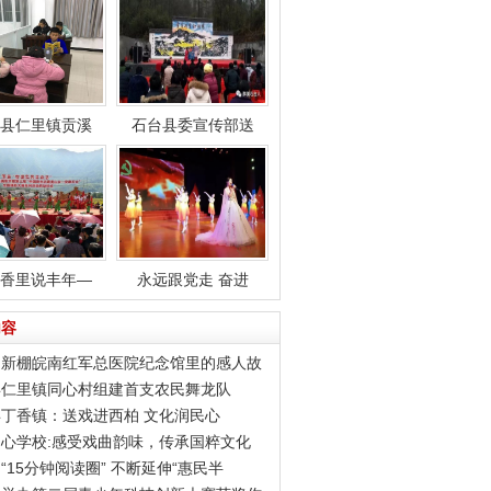
县仁里镇贡溪
石台县委宣传部送
香里说丰年—
永远跟党走 奋进
内容
：新棚皖南红军总医院纪念馆里的感人故
县仁里镇同心村组建首支农民舞龙队
丁香镇：送戏进西柏 文化润民心
心学校:感受戏曲韵味，传承国粹文化
“15分钟阅读圈” 不断延伸“惠民半