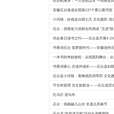
·
石台矶滩乡：一方自然山水 一间画里
·
安徽石台落成全国第137个爱心图书室
·
小河镇：好戏连台唱七天 文化惠民 润
·
石台：四维发力深耕全民阅读 “五进”
·
共赴春日读书之约——石台县开展4·23
·
书香润石台 筑梦新时代——安徽池州石
·
一本书的奇妙旅程：从纸面到舞台，从
·
书香润童心 共读伴成长——石台县妇
·
石台县小河镇：黄梅戏韵润莘田 文化
·
守古村肌理 兴文旅新业— —石台县
·
扎马灯 迎马年
·
石台：戏曲融入山水 非遗点亮春节
·
石台县“送戏进万村”活动走进横渡镇