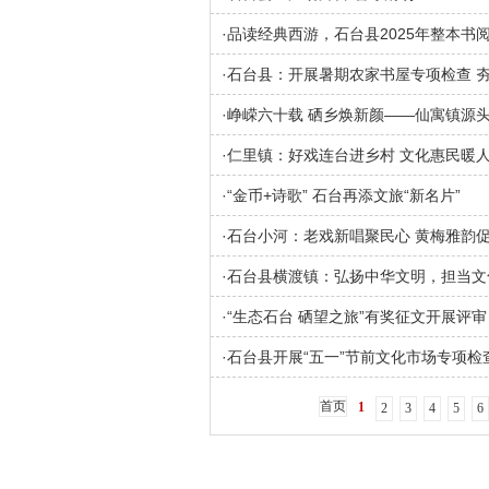
·
品读经典西游，石台县2025年整本书
·
石台县：开展暑期农家书屋专项检查 
·
峥嵘六十载 硒乡焕新颜——仙寓镇源头
·
仁里镇：好戏连台进乡村 文化惠民暖
·
“金币+诗歌” 石台再添文旅“新名片”
·
石台小河：老戏新唱聚民心 黄梅雅韵
·
石台县横渡镇：弘扬中华文明，担当文
·
“生态石台 硒望之旅”有奖征文开展评审
·
石台县开展“五一”节前文化市场专项检
首页
1
2
3
4
5
6