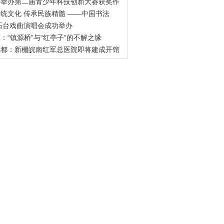
县举办第二届青少年科技创新大赛获奖作
统文化 传承民族精髓 ——中国书法
9石台戏曲演唱会成功举办
：“镇源桥”与“红亭子”的不解之缘
七都：新棚皖南红军总医院即将建成开馆