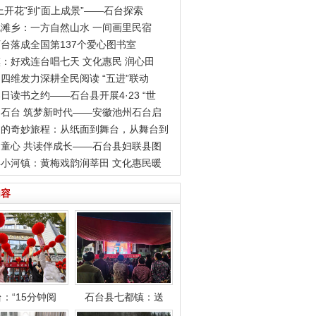
上开花”到“面上成景”——石台探索
滩乡：一方自然山水 一间画里民宿
台落成全国第137个爱心图书室
：好戏连台唱七天 文化惠民 润心田
四维发力深耕全民阅读 “五进”联动
日读书之约——石台县开展4·23 “世
石台 筑梦新时代——安徽池州石台启
书的奇妙旅程：从纸面到舞台，从舞台到
童心 共读伴成长——石台县妇联县图
小河镇：黄梅戏韵润莘田 文化惠民暖
内容
：“15分钟阅
石台县七都镇：送