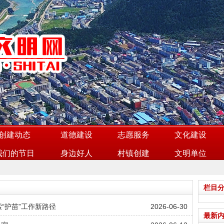
创建动态
道德建设
志愿服务
文化建设
我们的节日
身边好人
村镇创建
文明单位
栏目
索“护苗”工作新路径
2026-06-30
最新