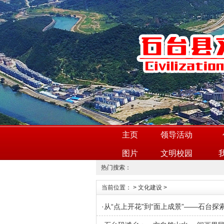
主页
领导活动
图片
文明校园
热门搜索：
当前位置：
>
文化建设
>
·
从“点上开花”到“面上成景”——石台探