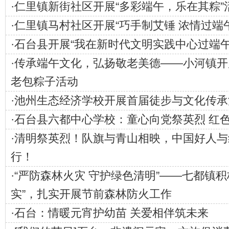
·
仁里镇新街社区开展“多彩端午，乐在其粽”
·
仁里镇马村社区开展“巧手制艾锤 浓情过端
·
石台县开展“我在新时代文明实践中心过端午
·
传承端午文化，弘扬敬老美德——小河镇开
老包粽子活动
·
池州生态经济学校开展首届徒步与文化传承
·
石台县六都中心学校：童心向党祭英烈 红
·
清明祭英烈！队旗与青山相映，中国好人与
行！
·
“严防森林火灾 守护绿色清明”——七都镇积
实”，扎实开展节前森林防火工作
·
石台：情暖元宵护幼苗 关爱相伴筑未来