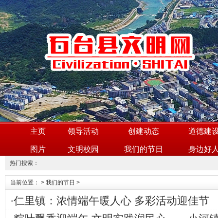
主页
领导活动
创建动态
道德建
图片
文明校园
我们的节日
身边好
热门搜索：
当前位置：
>
我们的节日
>
·
仁里镇：浓情端午暖人心 多彩活动迎佳节