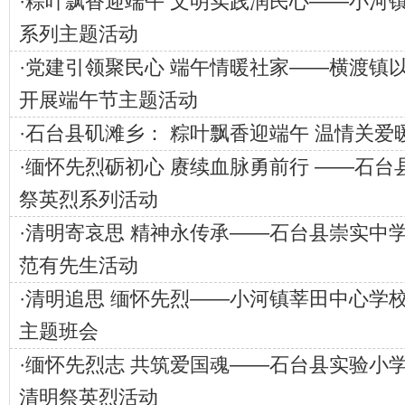
·
粽叶飘香迎端午 文明实践润民心——小河
系列主题活动
·
党建引领聚民心 端午情暖社家——横渡镇
开展端午节主题活动
·
石台县矶滩乡： 粽叶飘香迎端午 温情关爱
·
缅怀先烈砺初心 赓续血脉勇前行 ——石台
祭英烈系列活动
·
清明寄哀思 精神永传承——石台县崇实中
范有先生活动
·
清明追思 缅怀先烈——小河镇莘田中心学
主题班会
·
缅怀先烈志 共筑爱国魂——石台县实验小学开
清明祭英烈活动