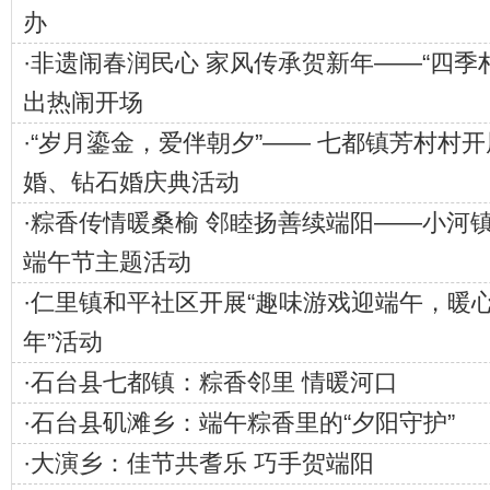
办
·
非遗闹春润民心 家风传承贺新年——“四季
出热闹开场
·
“岁月鎏金，爱伴朝夕”—— 七都镇芳村村
婚、钻石婚庆典活动
·
粽香传情暖桑榆 邻睦扬善续端阳——小河
端午节主题活动
·
仁里镇和平社区开展“趣味游戏迎端午，暖
年”活动
·
石台县七都镇：粽香邻里 情暖河口
·
石台县矶滩乡：端午粽香里的“夕阳守护”
·
大演乡：佳节共耆乐 巧手贺端阳