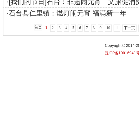
·
[我们的节日]石台：非遗闹元宵 文旅促消
·
石台县仁里镇：燃灯闹元宵 福满新一年
首页
1
2
3
4
5
6
7
8
9
10
11
下一页
Copyright © 20
皖ICP备19016941号