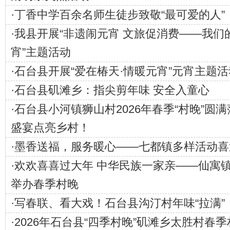
·
丁香中学百余名师生徒步致敬“最可爱的人”
·
我县开展“非遗闹元宵 文旅促消费——我们
宵”主题活动
·
石台县开展“爱在椿天·情暖元宵”元宵主题活
·
石台县矶滩乡：指尖剪年味 安全入童心
·
石台县小河镇狮山村2026年春季“村晚”圆
盛宴点亮乡村！
·
墨香送福，服务暖心——七都镇多样活动喜
·
欢欢喜喜过大年 中华民族一家亲——仙寓
举办春季村晚
·
写春联、看大戏！石台县沟汀村年味“拉满”
·
2026年石台县“四季村晚”矶滩乡太胜村春