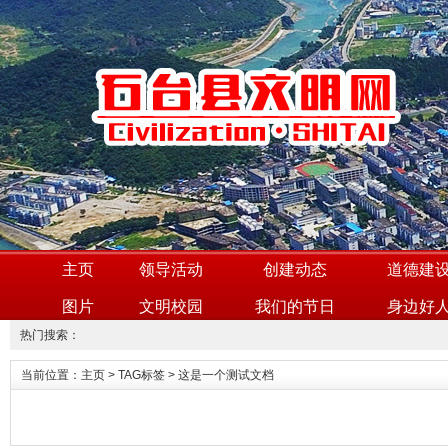
主页
领导活动
创建动态
道德建
图片
文明校园
我们的节日
身边好
热门搜索：
当前位置：
主页
>
TAG标签
> 这是一个测试文档