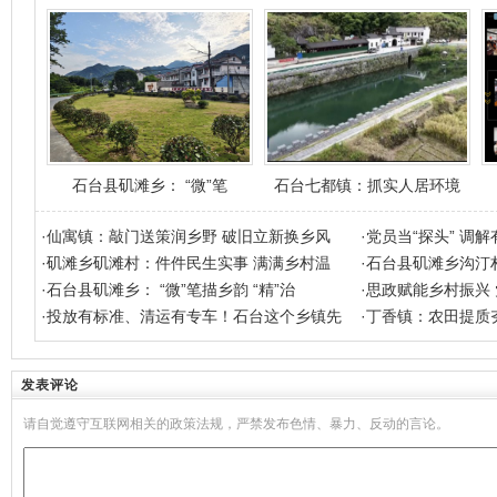
石台县矶滩乡： “微”笔
石台七都镇：抓实人居环境
·
仙寓镇：敲门送策润乡野 破旧立新换乡风
·
党员当“探头” 调解
·
矶滩乡矶滩村：件件民生实事 满满乡村温
·
石台县矶滩乡沟汀
·
石台县矶滩乡： “微”笔描乡韵 “精”治
·
思政赋能乡村振兴
·
投放有标准、清运有专车！石台这个乡镇先
·
丁香镇：农田提质
发表评论
请自觉遵守互联网相关的政策法规，严禁发布色情、暴力、反动的言论。