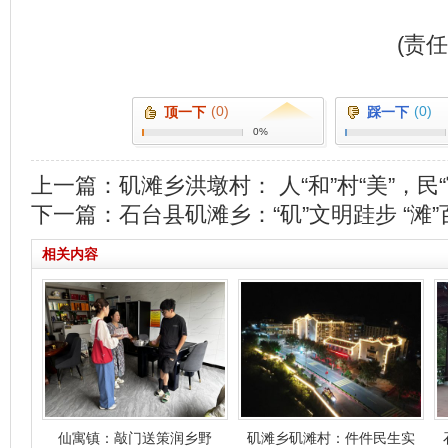
(责
(0)
(0)
顶一下
踩一下
0%
上一篇：
矶滩乡洪墩村： 人“和”村“美”，民“
下一篇：
石台县矶滩乡：“矶”文明跬步 “滩
相关内容
仙寓镇：敲门送策润乡野
矶滩乡矶滩村：件件民生实